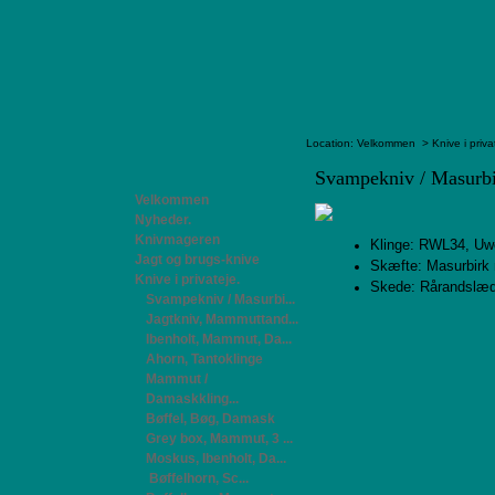
Location:
Velkommen
>
Knive i priva
Svampekniv / Masurb
Velkommen
Nyheder.
Knivmageren
Klinge: RWL34, Uw
Jagt og brugs-knive
Skæfte: Masurbirk
Knive i privateje.
Skede: Rårandslæd
Svampekniv / Masurbi...
Jagtkniv, Mammuttand...
Ibenholt, Mammut, Da...
Ahorn, Tantoklinge
Mammut /
Damaskkling...
Bøffel, Bøg, Damask
Grey box, Mammut, 3 ...
Moskus, Ibenholt, Da...
Bøffelhorn, Sc...