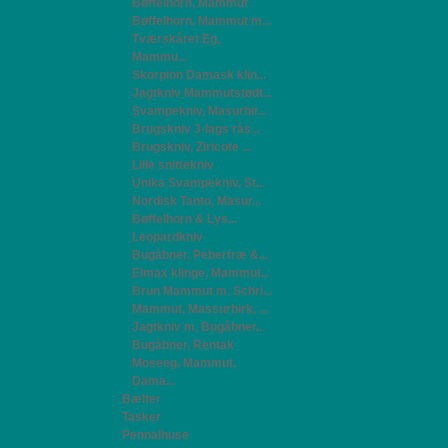
Bøffelhorn, Mammut
Bøffelhorn, Mammut m...
Tværskåret Eg,
Mammu...
Skorpion Damask klin...
Jagtkniv Mammutstødt...
Svampekniv, Masurbir...
Brugskniv 3-lags rås...
Brugskniv, Ziricote ...
Lille snittekniv
Unika Svampekniv, St...
Nordisk Tanto, Masur...
Bøffelhorn & Lys...
Leopardkniv
Bugåbner, Pebertræ &...
Elmax klinge, Mammut...
Brun Mammut m. Schri...
Mammut, Massurbirk, ...
Jagtkniv m. Bugåbner...
Bugåbner, Rentak
Moseeg, Mammut,
Dama...
Bælter
Tasker
Pennalhuse