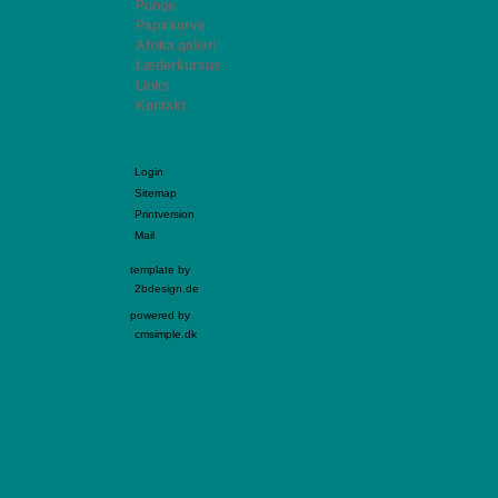
Punge
Papirkurve
Afrika galleri
Læderkursus
Links
Kontakt
Login
Sitemap
Printversion
Mail
template by
2bdesign.de
powered by
cmsimple.dk