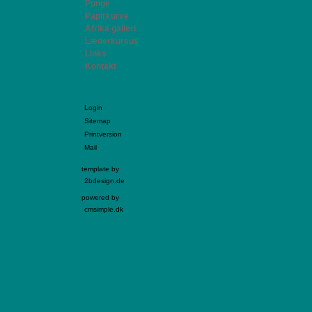
Punge
Papirkurve
Afrika galleri
Læderkursus
Links
Kontakt
Login
Sitemap
Printversion
Mail
template by
2bdesign.de
powered by
cmsimple.dk