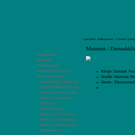
Location:
Velkommen
>
Knive i priva
Mammut / Damaskkli
Velkommen
Nyheder.
Knivmageren
Jagt og brugs-knive
Klinge: Damask
Pou
Knive i privateje.
Skæfte: Mammut, fibe
Svampekniv / Masurbi...
Skede : Rårandslæd
Jagtkniv, Mammuttand...
Ibenholt, Mammut, Da...
Ahorn, Tantoklinge
Mammut /
Damaskkling...
Bøffel, Bøg, Damask
Grey box, Mammut, 3 ...
Moskus, Ibenholt, Da...
Bøffelhorn, Sc...