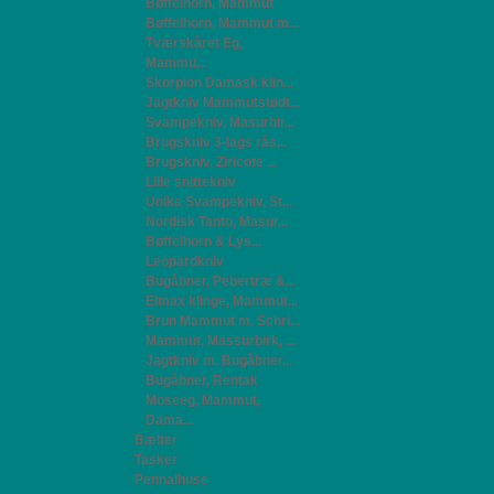
Bøffelhorn, Mammut
Bøffelhorn, Mammut m...
Tværskåret Eg,
Mammu...
Skorpion Damask klin...
Jagtkniv Mammutstødt...
Svampekniv, Masurbir...
Brugskniv 3-lags rås...
Brugskniv, Ziricote ...
Lille snittekniv
Unika Svampekniv, St...
Nordisk Tanto, Masur...
Bøffelhorn & Lys...
Leopardkniv
Bugåbner, Pebertræ &...
Elmax klinge, Mammut...
Brun Mammut m. Schri...
Mammut, Massurbirk, ...
Jagtkniv m. Bugåbner...
Bugåbner, Rentak
Moseeg, Mammut,
Dama...
Bælter
Tasker
Pennalhuse