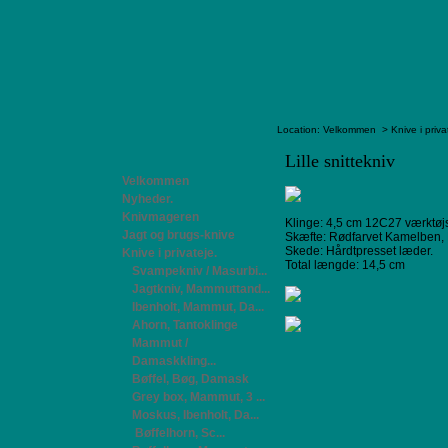
Location:
Velkommen
>
Knive i priva
Lille snittekniv
Velkommen
Nyheder.
Knivmageren
Klinge: 4,5 cm 12C27 værktøjss
Jagt og brugs-knive
Skæfte: Rødfarvet Kamelben, F
Skede: Hårdtpresset læder.
Knive i privateje.
Total længde: 14,5 cm
Svampekniv / Masurbi...
Jagtkniv, Mammuttand...
Ibenholt, Mammut, Da...
Ahorn, Tantoklinge
Mammut /
Damaskkling...
Bøffel, Bøg, Damask
Grey box, Mammut, 3 ...
Moskus, Ibenholt, Da...
Bøffelhorn, Sc...