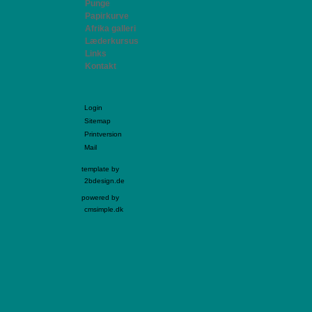
Punge
Papirkurve
Afrika galleri
Læderkursus
Links
Kontakt
Login
Sitemap
Printversion
Mail
template by
2bdesign.de
powered by
cmsimple.dk