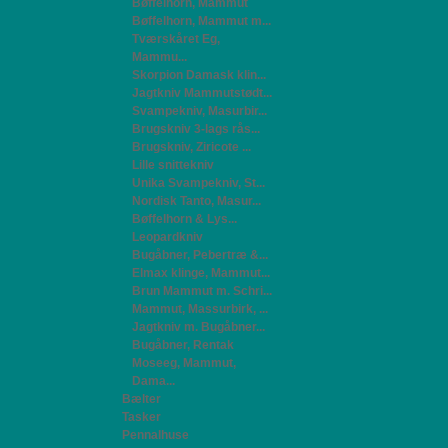
Bøffelhorn, Mammut
Bøffelhorn, Mammut m...
Tværskåret Eg,
Mammu...
Skorpion Damask klin...
Jagtkniv Mammutstødt...
Svampekniv, Masurbir...
Brugskniv 3-lags rås...
Brugskniv, Ziricote ...
Lille snittekniv
Unika Svampekniv, St...
Nordisk Tanto, Masur...
Bøffelhorn & Lys...
Leopardkniv
Bugåbner, Pebertræ &...
Elmax klinge, Mammut...
Brun Mammut m. Schri...
Mammut, Massurbirk, ...
Jagtkniv m. Bugåbner...
Bugåbner, Rentak
Moseeg, Mammut,
Dama...
Bælter
Tasker
Pennalhuse