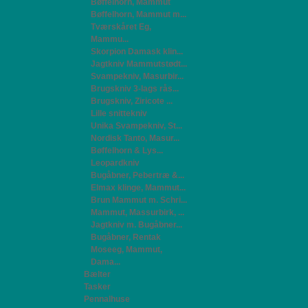
Bøffelhorn, Mammut
Bøffelhorn, Mammut m...
Tværskåret Eg,
Mammu...
Skorpion Damask klin...
Jagtkniv Mammutstødt...
Svampekniv, Masurbir...
Brugskniv 3-lags rås...
Brugskniv, Ziricote ...
Lille snittekniv
Unika Svampekniv, St...
Nordisk Tanto, Masur...
Bøffelhorn & Lys...
Leopardkniv
Bugåbner, Pebertræ &...
Elmax klinge, Mammut...
Brun Mammut m. Schri...
Mammut, Massurbirk, ...
Jagtkniv m. Bugåbner...
Bugåbner, Rentak
Moseeg, Mammut,
Dama...
Bælter
Tasker
Pennalhuse