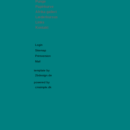
Punge
Papirkurve
Afrika galleri
Læderkursus
Links
Kontakt
Login
Sitemap
Printversion
Mail
template by
2bdesign.de
powered by
cmsimple.dk