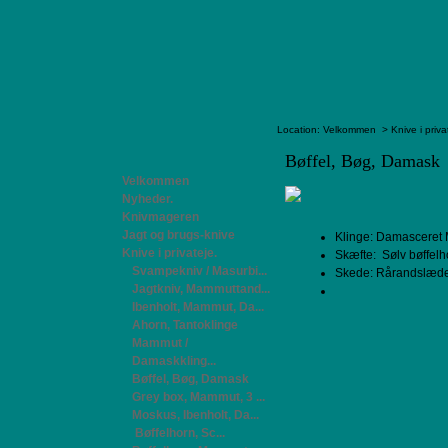
Location:
Velkommen
>
Knive i priva
Bøffel, Bøg, Damask
Velkommen
Nyheder.
Knivmageren
Jagt og brugs-knive
Klinge: Damasceret 
Knive i privateje.
Skæfte:
Sølv bøffelh
Svampekniv / Masurbi...
Skede: Rårandslæde
Jagtkniv, Mammuttand...
Ibenholt, Mammut, Da...
Ahorn, Tantoklinge
Mammut /
Damaskkling...
Bøffel, Bøg, Damask
Grey box, Mammut, 3 ...
Moskus, Ibenholt, Da...
Bøffelhorn, Sc...