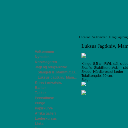
Location:
Velkommen
>
Jagt og bru
Luksus Jagtkniv, Ma
Velkommen
Nyheder.
Knivmageren
Klinge: 8,5 cm RWL stål, sleb
Jagt og brugs-knive
Skæfte: Stabiliseret Ask m. r
Skede: Hårdtpresset læder
Slangetræ, Mammut, D...
Totallængde: 20 cm.
Luksus Jagtkniv, Mam...
Solgt.
Knive i privateje.
Bælter
Tasker
Pennalhuse
Punge
Papirkurve
Afrika galleri
Læderkursus
Links