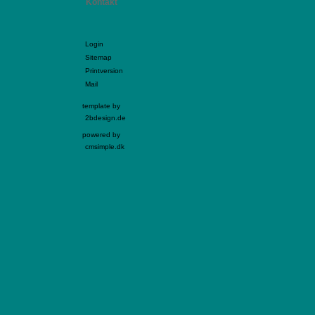
Kontakt
Login
Sitemap
Printversion
Mail
template by
2bdesign.de
powered by
cmsimple.dk