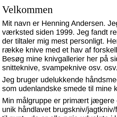
Velkommen
Mit navn er Henning Andersen. Jeg
værksted siden 1999. Jeg fandt ret 
der tiltaler mig mest personligt. H
række knive med et hav af forskellig
Besøg mine knivgallerier her på s
snitteknive, svampeknive osv. osv
Jeg bruger udelukkende håndsmede
som udenlandske smede til mine k
Min målgruppe er primært jægere o
unik håndlavet brugskniv/jagtkniv/f